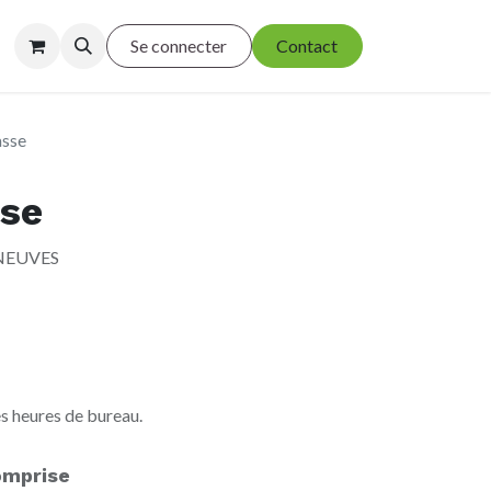
Se connecter
Contact
asse
sse
s NEUVES
s heures de bureau.
omprise