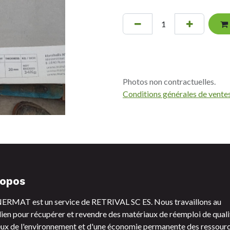
Photos non contractuelles.
Conditions générales de vente
ropos
RMAT est un service de RETRIVAL SC ES. Nous travaillons au
ien pour récupérer et revendre des matériaux de réemploi de quali
ux de l'environnement et d'une économie permanente des ressourc