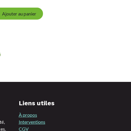
Ajouter au panier
s
Liens utiles
À propos
té,
Interventions
es.
CGV