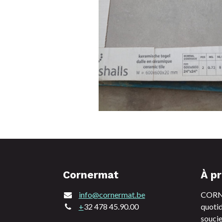
Cornermat
À p
info@cornermat.be
CORNE
+
32 478 45.90.00
quotid
soucie