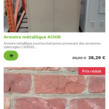
Armoire métallique ACIOR
Armoire métallique à portes battantes provenant des anciennes
sidérurgies CARSID.
Vendue sans clés.
28,29
€
60,00
€
DIMENSIONS
H195 L92 P42 cm
ETAT
Prix réduit
Bon état de fonctionnement, construction solide à l'ancienne,
traces d'usures assez visibles. Présences d'équerres boulonnées
sur la face avant pour une fermeture avec un cadenas.
POIDS
81 kg