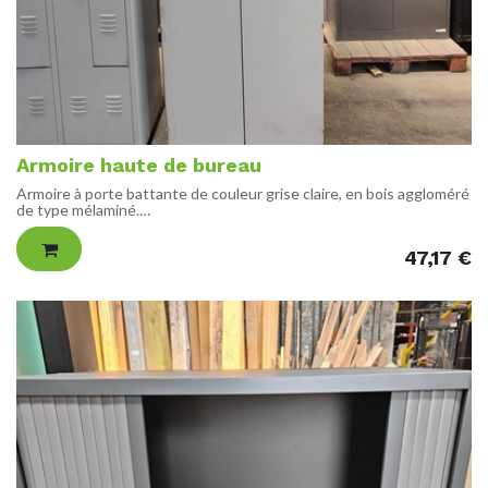
Armoire haute de bureau
Armoire à porte battante de couleur grise claire, en bois aggloméré
de type mélaminé.
Vendue avec clés.
47,17
€
DIMENSIONS
H223 L87 P43 cm
ETAT
Bon état de fonctionnement, possibles traces d'usures visibles.
POIDS
88 kg