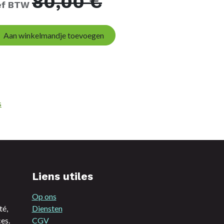
80,00
€
ief BTW
Aan winkelmandje toevoegen
s
Liens utiles
Op ons
té,
Diensten
es.
CGV