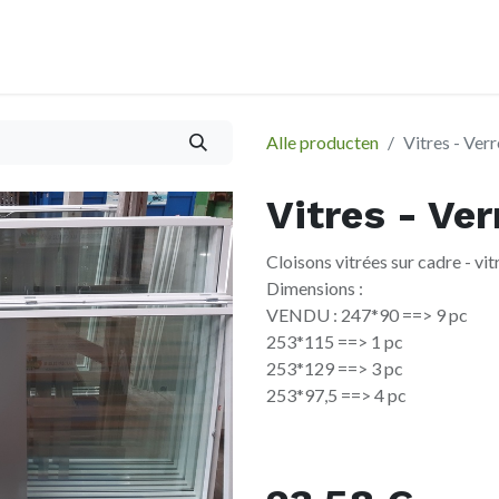
À propos
Afspraak
Alle producten
Vitres - Verr
Vitres - Ver
Cloisons vitrées sur cadre - vi
Dimensions :
VENDU : 247*90 ==> 9 pc
253*115 ==> 1 pc
253*129 ==> 3 pc
253*97,5 ==> 4 pc