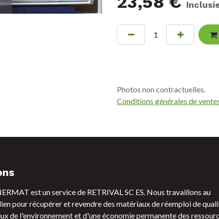
23,58
€
Inclus
Photos non contractuelles.
Conditions générales de vente
ons
RMAT est un service de RETRIVAL SC ES. Nous travaillons au
ien pour récupérer et revendre des matériaux de réemploi de quali
ux de l'environnement et d'une économie permanente des ressourc