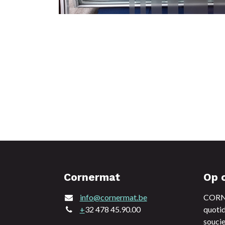
Cornermat
Op 
info@cornermat.be
CORNE
+
32 478 45.90.00
quotid
soucie