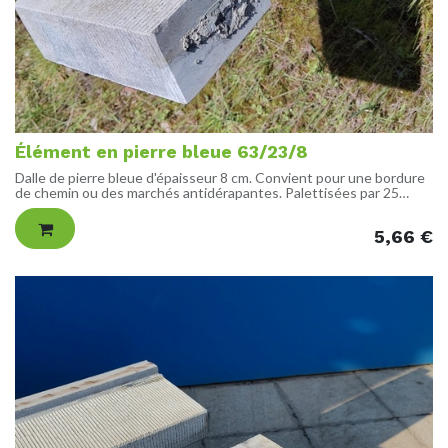
Élément en pierre bleue 63/23/8
Dalle de pierre bleue d'épaisseur 8 cm. Convient pour une bordure
de chemin ou des marchés antidérapantes. Palettisées par 25
unités.
5,66
€
DIMENSIONS
Longueur : 63 cm
Largeur : 23 cm
Épaisseur : 8 cm
FINITION
Ciselée sur 2 côtés : 1 grande face et 1 tranche courte avec un
retour sur la face verso sur une hauteur de 6.5 cm (voir photo 2).
Lisse sur le reste avec des traits de coupes sur les tranches et la
face verso.
POIDS
32.2 kg
ORIGINE