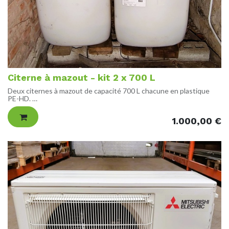
Citerne à mazout - kit 2 x 700 L
Deux citernes à mazout de capacité 700 L chacune en plastique
PE-HD.
Inclus le kit de raccordement, la jauge et la sonde anti-
débordement.
1.000,00
€
TYPE
Citerne aérienne, à poser en intérieur avec double paroi
DIMENSIONS
Hauteur : 126 cm
Largeur : 69 cm
Profondeur : 128 cm
REFERENCE
EUROLENTZ 700 69 RELC
ETAT
Comme neuf, très peu utilisé.
Installée en 2024 (facture de fourniture et installation disponible)