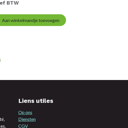
ief BTW
Aan winkelmandje toevoegen
s
Liens utiles
Op ons
té,
Diensten
es.
CGV