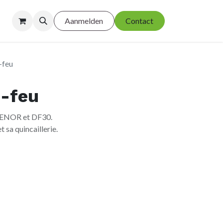
Aanmelden
Contact
-feu
e-feu
BENOR et DF30.
 sa quincaillerie.