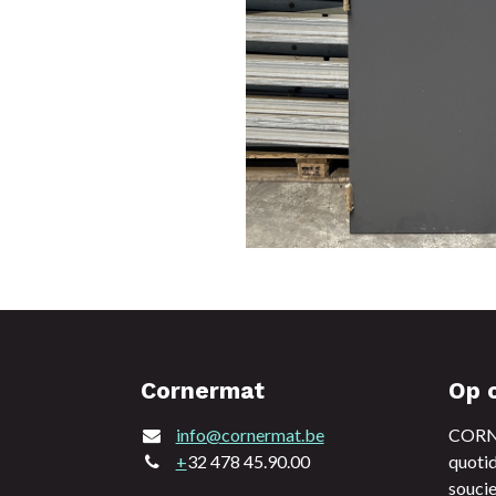
Cornermat
Op 
info@cornermat.be
CORNE
+
32 478 45.90.00
quotid
soucie