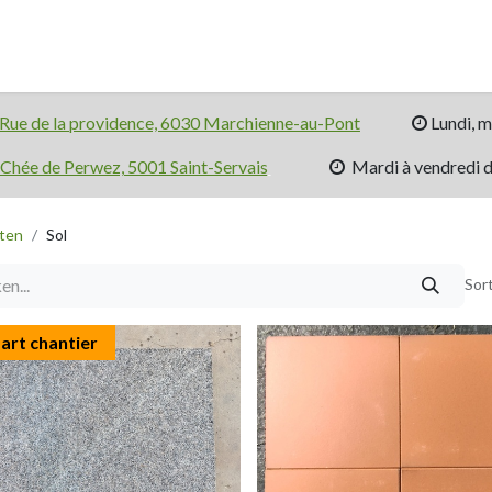
À propos
Afspraak
R​​ue de la providence, 6030 Marchienne-au-Pont
​ Lundi, 
Chée​ de Perwez, 5001 Saint-Servais
​ Mardi à vendredi 
ten
Sol
Sor
art chantier