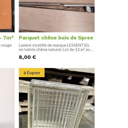
- 7m²
Parquet chêne bois de Spree
r rouge
Laminé stratifié de marque LESSENTIEL
en teinte chêne naturel. Lot de 12 m² avec
ce
chutes en supplément.
8,00
€
de
[DIMENSION]
• Longueur : 1285mm
• Largeur : 193mm
à Eupen
• Épaisseur : 7mm
[ÉTAT]
NEUF, partiellement déballé