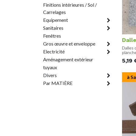
Finitions intérieures / Sol /
Carrelages
Equipement
Sanitaires
Fenêtres
Dall
Gros œuvre et enveloppe
Dalles 
Electricité
planche
marque
Aménagement extérieur
5,19
collée 
diffici
tuyaux
Présenc
Divers
si beso
à Sa
Par MATIÈRE
Dimens
600 x 
Tranch
Disponi
Sur cha