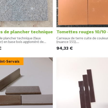
es de plancher technique
Tomettes rouges 10/10 
de plancher technique (faux
Carreaux de terre cuite de couleu
r) en base bois aggloméré de
(nuance 151).
 DONN. Une dalle de moquette
Fabriqué par Winckelmans en Fran
€
94,33
€
sur la face supérieure et
Vendu avec un lot de plinthe 5 m 
lement décollable.
plinthes
e de dalles avec boitier électrique
in.
10 x 10 x 0.9 cm
int-Servais
ions:
600 x 38 mm
es biseautées
bilité:
ntier, disponible à partir de mai.