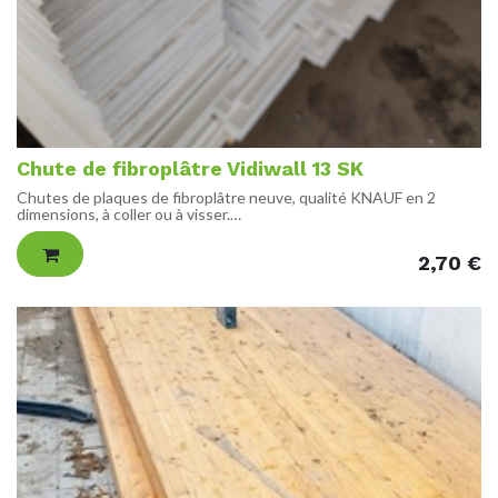
Chute de fibroplâtre Vidiwall 13 SK
Chutes de plaques de fibroplâtre neuve, qualité KNAUF en 2
dimensions, à coller ou à visser.
Parfait pour toutes vos cloisons intérieures. A l'avantage d'être un
2,70
€
matériaux robuste et résistant aux chocs, au feu, avec une bonne
portance et une bonne isolation phonique. Applicable également
en extérieur si recouvert.
DIMENSIONS
Longueur : 2600 m
Epaisseur : 12.5 mm
Largeur : 220 ou 450 mm
DENSITE
1050 kg/m³
Détails techniques dans la fiche technique jointe.