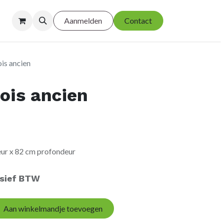
Aanmelden
Contact
is ancien
ois ancien
eur x 82 cm profondeur
usief BTW
Aan winkelmandje toevoegen