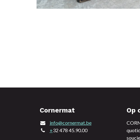
Cornermat
Op 
info@cornermat.be
CORNE
+
32 478 45.90.00
quotid
soucie