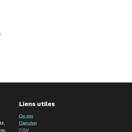
s
Liens utiles
Op ons
té,
Diensten
es.
CGV