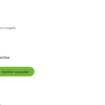
on croqués
rise
Ajouter au panier
s