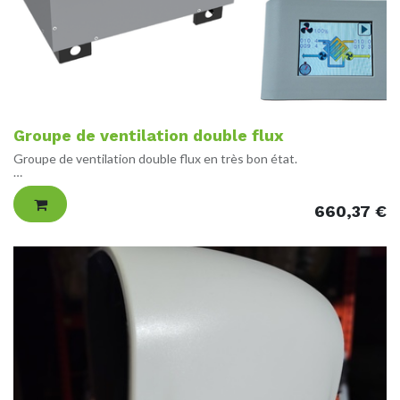
Groupe de ventilation double flux
Groupe de ventilation double flux en très bon état.
SPECIFICATIONS (voir photo) :
Modèle : 11027150 - ALDES InspirAIR Top 1200 D
660,37
€
N° série : 25POE044564-001
Tension : 230 V - 1 - 50 Hz
Puissance : 0.35 kW
Débit : 1400 m3/h
Ampérage : 3.00 A
Vitesse : 3600 rpm