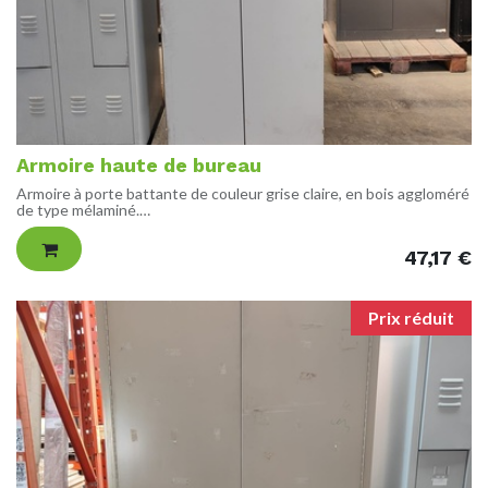
Armoire haute de bureau
Armoire à porte battante de couleur grise claire, en bois aggloméré
de type mélaminé.
Vendue avec clés.
47,17
€
DIMENSIONS
H223 L87 P43 cm
ETAT
Prix réduit
Bon état de fonctionnement, possibles traces d'usures visibles.
POIDS
88 kg