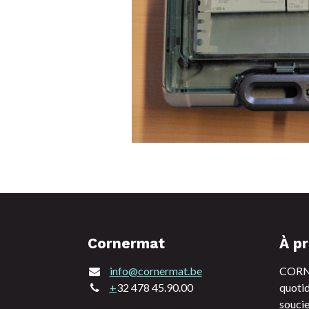
Cornermat
À p
info@cornermat.be
CORNE
+
32 478 45.90.00
quotid
soucie