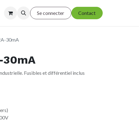
Se connecter
Contact
32A-30mA
A-30mA
ndustrielle. Fusibles et différentiel inclus
ers)
400V