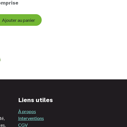
omprise
Ajouter au panier
s
Liens utiles
À propos
té,
Interventions
es.
CGV