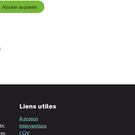
Ajouter au panier
s
Liens utiles
À propos
té,
Interventions
es.
CGV