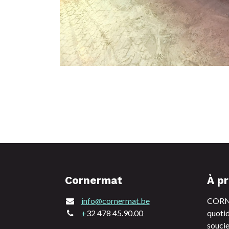
Cornermat
À p
info@cornermat.be
CORNE
+
32 478 45.90.00
quotid
soucie