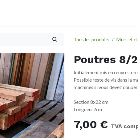
À propos
Evènements
Tous les produits
Murs et cl
Poutres 8/
Initialement mis en œuvre com
Possible reste de vis dans la m
machines si vous devez couper
Section 8x22 cm
Longueur 6 m
7,00
€
TVA comp