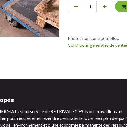
Photos non contractuelles.
Conditions générales de vente
ropos
RMAT est un service de RETRIVAL SC ES. Nous travaillons au
ien pour récupérer et revendre des matériaux de réemploi de quali
ux de l'environnement et d'une économie permanente des ressourc