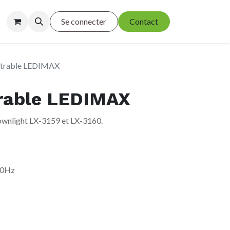
Se connecter
Contact
strable LEDIMAX
rable LEDIMAX
nlight LX-3159 et LX-3160.
50Hz