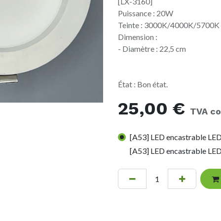
[LX-3160]
Puissance : 20W
Teinte : 3000K/4000K/5700K
Dimension :
- Diamètre : 22,5 cm
État : Bon état.
25,00
€
TVA co
[A53] LED encastrable L
[A53] LED encastrable L