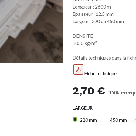
Longueur : 2600 m
Epaisseur : 12.5 mm
Largeur : 220 ou 450 mm
DENSITE
1050 kg/m³
Détails techniques dans la fich
Fiche technique
2,70
€
TVA comp
LARGEUR
220 mm
450 mm
+