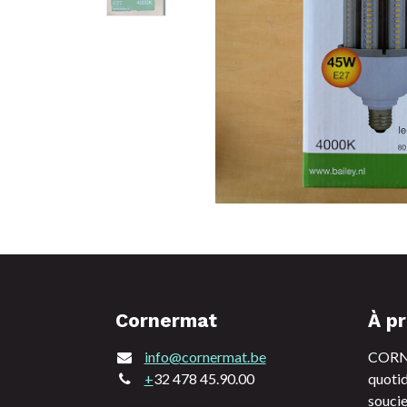
Cornermat
À p
info@cornermat.be
CORNE
+
32 478 45.90.00
quotid
soucie