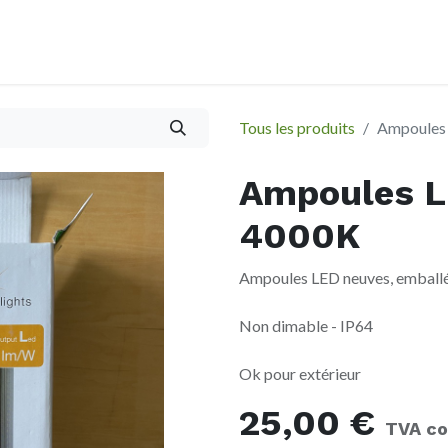
À propos
Evènements
Tous les produits
Ampoules 
Ampoules L
4000K
Ampoules LED neuves, emballé
Non dimable - IP64
Ok pour extérieur
25,00
€
TVA co