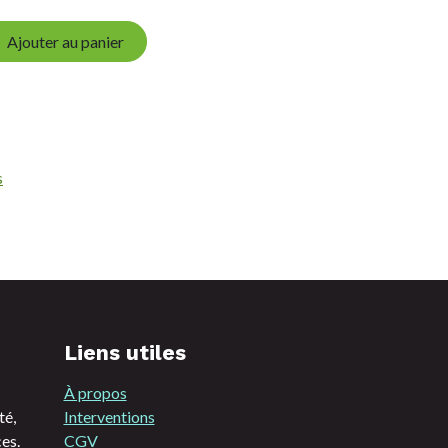
Ajouter au panier
s
Liens utiles
À propos
té,
Interventions
es.
CGV