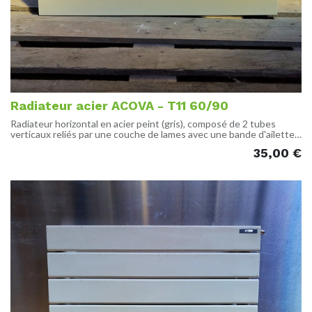
Radiateur acier ACOVA - T11 60/90
Radiateur horizontal en acier peint (gris), composé de 2 tubes
verticaux reliés par une couche de lames avec une bande d'ailettes
à l'arrière
35,00
€
Les entrées et sorties d'eau sont orientées vers le bas.
Vendu avec les fixation (voir photo), sans vanne.
DIMENSIONS
Hauteur : 60 cm
Largeur : 90 cm
REFERENCE
ACOVA 91000 Evry
ETAT
Possibles griffes ou éclats, à repeindre ou relaquer