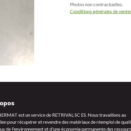
Photos non contractuelles.
Conditions générales de vente
ropos
RMAT est un service de RETRIVAL SC ES. Nous travaillons au
ien pour récupérer et revendre des matériaux de réemploi de quali
ux de l'environnement et d'une économie permanente des ressourc