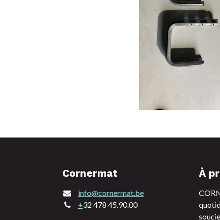
Cornermat
À p
info@cornermat.be
CORNE
+
32 478 45.90.00
quotid
soucie