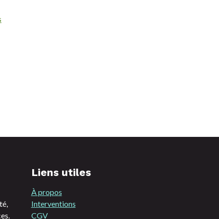
s
Liens utiles
À propos
té,
Interventions
es.
CGV