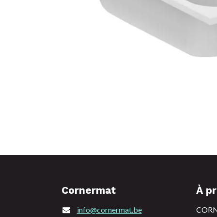
Cornermat
À p
info@cornermat.be
CORNE