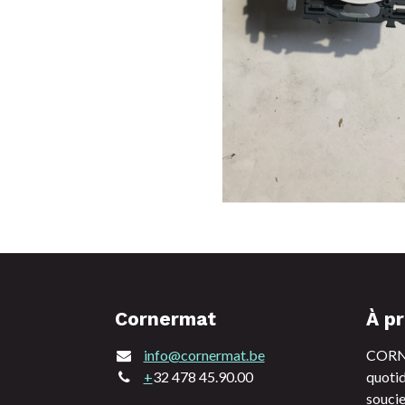
Cornermat
À p
info@cornermat.be
CORNE
+
32 478 45.90.00
quotid
soucie