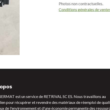
Photos non contractuelles.
Conditions générales de vente
ropos
RMAT est un service de RETRIVAL SC ES. Nous travaillons au
ien pour récupérer et revendre des matériaux de réemploi de quali
ux de l'environnement et d'une économie permanente des ressourc