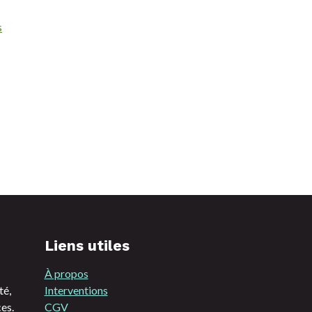
s
Liens utiles
À propos
té,
Interventions
es.
CGV