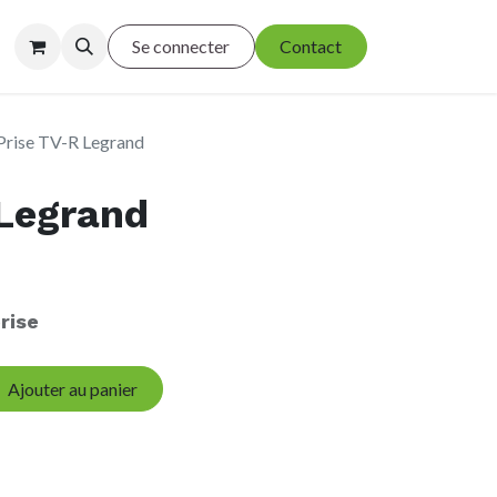
Se connecter
Contact
Prise TV-R Legrand
 Legrand
rise
Ajouter au panier