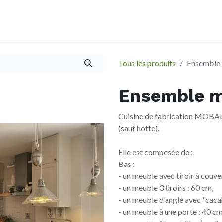
À propos
Evènements
Tous les produits
Ensemble m
Ensemble mo
Cuisine de fabrication MOBALP
(sauf hotte).
Elle est composée de :
Bas :
- un meuble avec tiroir à couve
- un meuble 3 tiroirs : 60 cm,
- un meuble d'angle avec "cac
- un meuble à une porte : 40 c