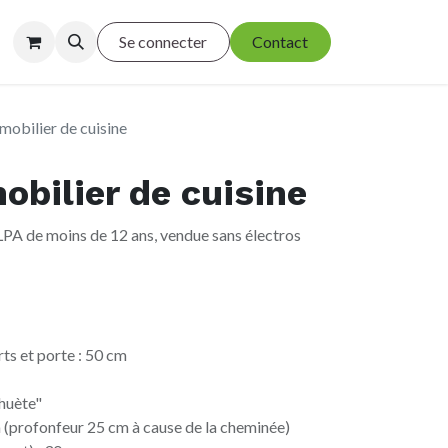
Se connecter
Contact
obilier de cuisine
bilier de cuisine
A de moins de 12 ans, vendue sans électros
rts et porte : 50 cm
ahuète"
m (profonfeur 25 cm à cause de la cheminée)