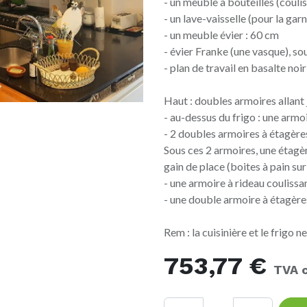
- un meuble à bouteilles (couli
- un lave-vaisselle (pour la garni
- un meuble évier : 60 cm
- évier Franke (une vasque), so
- plan de travail en basalte noir
Haut : doubles armoires allant
- au-dessus du frigo : une armo
- 2 doubles armoires à étagère
Sous ces 2 armoires, une étagèr
gain de place (boites à pain sur
- une armoire à rideau coulissa
- une double armoire à étagère
Rem : la cuisinière et le frigo 
753,77
€
TVA 