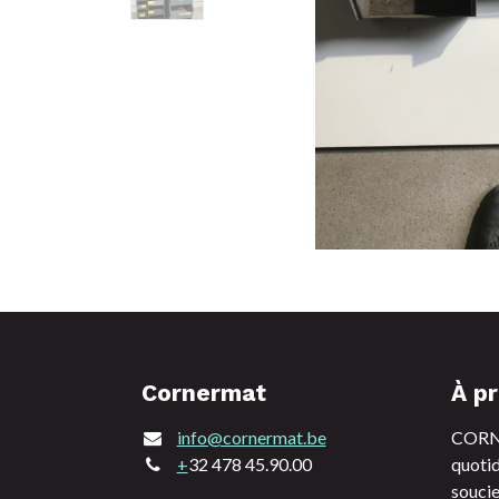
Cornermat
À p
info@cornermat.be
CORNE
+
32 478 45.90.00
quotid
soucie