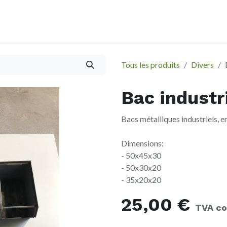
À propos
Evènements
Tous les produits
Divers
Bac industr
Bacs métalliques industriels, e
Dimensions:
- 50x45x30
- 50x30x20
- 35x20x20
25,00
€
TVA co