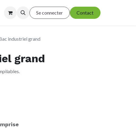
Se connecter
Contact
Bac industriel grand
iel grand
mpilables.
mprise