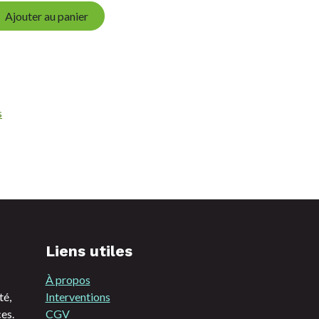
Ajouter au panier
s
Liens utiles
À propos
té,
Interventions
es.
CGV