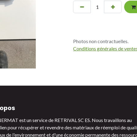
Photos non contractuelles.
Conditions générales de vente
ropos
RMAT est un service de RETRIVAL SC ES. Nous travaillons au
ien pour récupérer et revendre des matériaux de réemploi de quali
ux de l'environnement et d'une économie permanente des ressourc