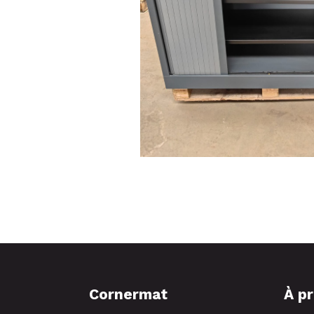
Cornermat
À p