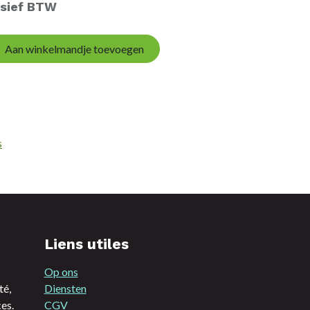
usief BTW
Aan winkelmandje toevoegen
s
Liens utiles
Op ons
té,
Diensten
es.
CGV