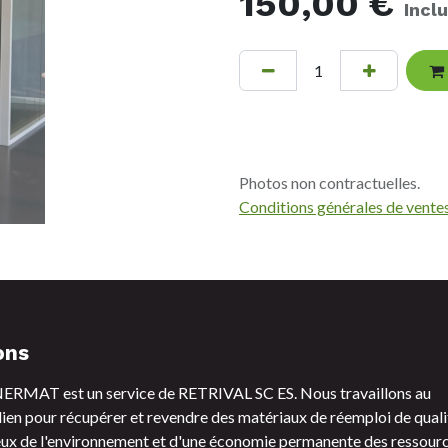
150,00
€
Incl
Photos non contractuelles.
Conditions générales de vente
ons
RMAT est un service de RETRIVAL SC ES. Nous travaillons au
ien pour récupérer et revendre des matériaux de réemploi de quali
ux de l'environnement et d'une économie permanente des ressourc