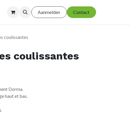
Aanmelden
Contact
es coulissantes
ées coulissantes
ment Dorma.
ge haut et bas.
.