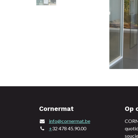
Cornermat
Op 
info@cornermat.be
CORNE
+
32 478 45.90.00
quotid
soucie